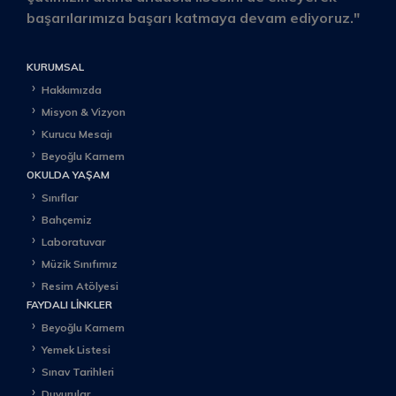
başarılarımıza başarı katmaya devam ediyoruz."
KURUMSAL
Hakkımızda
Misyon & Vizyon
Kurucu Mesajı
Beyoğlu Karnem
OKULDA YAŞAM
Sınıflar
Bahçemiz
Laboratuvar
Müzik Sınıfımız
Resim Atölyesi
FAYDALI LINKLER
Beyoğlu Karnem
Yemek Listesi
Sınav Tarihleri
Duyurular